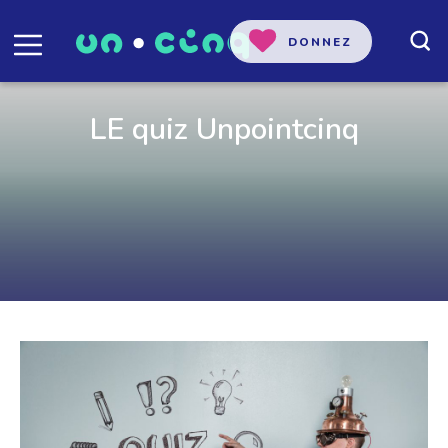
DONNEZ
LE quiz Unpointcinq