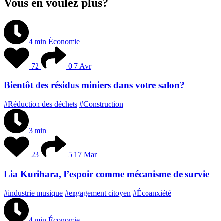
Vous en voulez plus?
4 min
Économie
72
0
7 Avr
Bientôt des résidus miniers dans votre salon?
#Réduction des déchets
#Construction
3 min
23
5
17 Mar
Lia Kurihara, l’espoir comme mécanisme de survie
#industrie musique
#engagement citoyen
#Écoanxiété
4 min
Économie