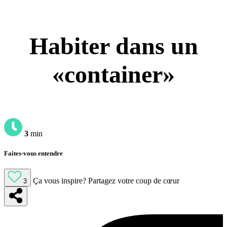
Habiter dans un
«container»
3
min
Faites-vous entendre
Ça vous inspire?
Partagez votre coup de cœur
3