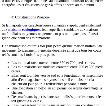
d’utiliser les énergies naturelles au maximum, réduisant les dépenses
énergétiques et émissions de gaz à effets de serre au minimum.
© Constructions Prospère
Si la majorité des caractéristiques suivantes s’appliquent également
aux
maisons écologiques
, leur superficie semblable aux maisons
unifamiliales moyennes ne permettent pas un impact positif aussi
grand que celui des minimaisons.
Une minimaison est trois fois plus petite qu’une maison unifamiliale
moyenne. Évidemment, l’énergie dépensée ainsi que tous les coûts
reliés sont aussi trois fois plus petits.
Les minimaisons couvrent entre 350 et 700 pieds carrés.
Les minimaisons sur roulettes couvrent entre 200 et 300 pieds
carrés.
Elles sont tournées vers le sud et la fenestration est maximisée
afin d’emmagasiner les rayons du soleil et d’absorber la
chaleur du jour pour la redistribuer pendant la nuit;
Une fondation en béton au sol permet de retenir davantage la
chaleur;
Des matériaux hyper isolants sont utilisés pour les murs et le
toit (jusqu’à R-80*);
Elles nécessitent moins de matériaux pour leur construction;