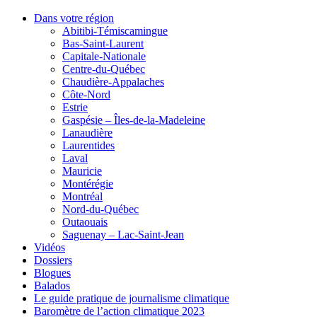
Dans votre région
Abitibi-Témiscamingue
Bas-Saint-Laurent
Capitale-Nationale
Centre-du-Québec
Chaudière-Appalaches
Côte-Nord
Estrie
Gaspésie – Îles-de-la-Madeleine
Lanaudière
Laurentides
Laval
Mauricie
Montérégie
Montréal
Nord-du-Québec
Outaouais
Saguenay – Lac-Saint-Jean
Vidéos
Dossiers
Blogues
Balados
Le guide pratique de journalisme climatique
Baromètre de l’action climatique 2023