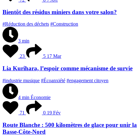
Bientôt des résidus miniers dans votre salon?
#Réduction des déchets
#Construction
3 min
23
5
17 Mar
Lia Kurihara, l’espoir comme mécanisme de survie
#industrie musique
#Écoanxiété
#engagement citoyen
4 min
Économie
71
0
19 Fév
Route Blanche : 500 kilomètres de glace pour unir la
Basse-Côte-Nord