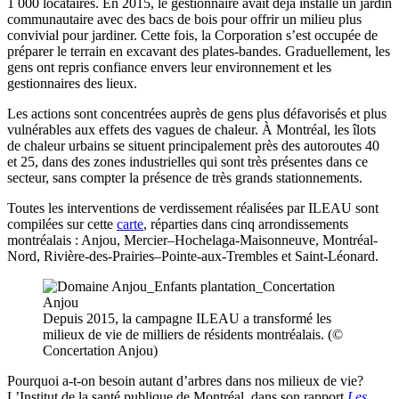
1 000 locataires. En 2015, le gestionnaire avait déjà installé un jardin
communautaire avec des bacs de bois pour offrir un milieu plus
convivial pour jardiner. Cette fois, la Corporation s’est occupée de
préparer le terrain en excavant des plates-bandes. Graduellement, les
gens ont repris confiance envers leur environnement et les
gestionnaires des lieux.
Les actions sont concentrées auprès de gens plus défavorisés et plus
vulnérables aux effets des vagues de chaleur. À Montréal, les îlots
de chaleur urbains se situent principalement près des autoroutes 40
et 25, dans des zones industrielles qui sont très présentes dans ce
secteur, sans compter la présence de très grands stationnements.
Toutes les interventions de verdissement réalisées par ILEAU sont
compilées sur cette
carte
, réparties dans cinq arrondissements
montréalais : Anjou, Mercier–Hochelaga-Maisonneuve, Montréal-
Nord, Rivière-des-Prairies–Pointe-aux-Trembles et Saint-Léonard.
Depuis 2015, la campagne ILEAU a transformé les
milieux de vie de milliers de résidents montréalais. (©
Concertation Anjou)
Pourquoi a-t-on besoin autant d’arbres dans nos milieux de vie?
L’Institut de la santé publique de Montréal, dans son rapport
Les