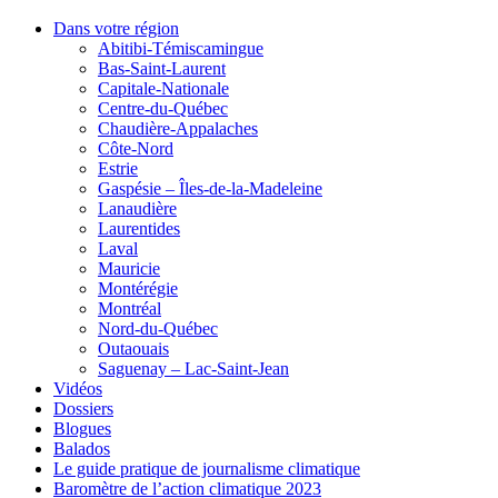
Dans votre région
Abitibi-Témiscamingue
Bas-Saint-Laurent
Capitale-Nationale
Centre-du-Québec
Chaudière-Appalaches
Côte-Nord
Estrie
Gaspésie – Îles-de-la-Madeleine
Lanaudière
Laurentides
Laval
Mauricie
Montérégie
Montréal
Nord-du-Québec
Outaouais
Saguenay – Lac-Saint-Jean
Vidéos
Dossiers
Blogues
Balados
Le guide pratique de journalisme climatique
Baromètre de l’action climatique 2023