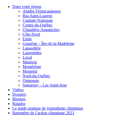
Dans votre région
Abitibi-Témiscamingue
Bas-Saint-Laurent
Capitale-Nationale
Centre-du-Québec
Chaudière-Appalaches
Côte-Nord
Estrie
Gaspésie – Îles-de-la-Madeleine
Lanaudière
Laurentides
Laval
Mauricie
Montérégie
Montréal
Nord-du-Québec
Outaouais
Saguenay – Lac-Saint-Jean
Vidéos
Dossiers
Blogues
Balados
Le guide pratique de journalisme climatique
Baromètre de l’action climatique 2023