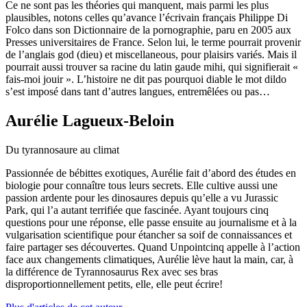
Ce ne sont pas les théories qui manquent, mais parmi les plus
plausibles, notons celles qu’avance l’écrivain français Philippe Di
Folco dans son Dictionnaire de la pornographie, paru en 2005 aux
Presses universitaires de France. Selon lui, le terme pourrait provenir
de l’anglais god (dieu) et miscellaneous, pour plaisirs variés. Mais il
pourrait aussi trouver sa racine du latin gaude mihi, qui signifierait «
fais-moi jouir ». L’histoire ne dit pas pourquoi diable le mot dildo
s’est imposé dans tant d’autres langues, entremêlées ou pas…
Aurélie Lagueux-Beloin
Du tyrannosaure au climat
Passionnée de bébittes exotiques, Aurélie fait d’abord des études en
biologie pour connaître tous leurs secrets. Elle cultive aussi une
passion ardente pour les dinosaures depuis qu’elle a vu Jurassic
Park, qui l’a autant terrifiée que fascinée. Ayant toujours cinq
questions pour une réponse, elle passe ensuite au journalisme et à la
vulgarisation scientifique pour étancher sa soif de connaissances et
faire partager ses découvertes. Quand Unpointcinq appelle à l’action
face aux changements climatiques, Aurélie lève haut la main, car, à
la différence de Tyrannosaurus Rex avec ses bras
disproportionnellement petits, elle, elle peut écrire!