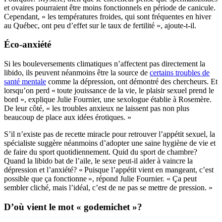
et ovaires pourraient être moins fonctionnels en période de canicule.
Cependant, « les températures froides, qui sont fréquentes en hiver
au Québec, ont peu d’effet sur le taux de fertilité », ajoute-t-il.
Éco-anxiété
Si les bouleversements climatiques n’affectent pas directement la
libido, ils peuvent néanmoins être la source de
certains troubles de
santé mentale
comme la dépression, ont démontré des chercheurs. Et
lorsqu’on perd « toute jouissance de la vie, le plaisir sexuel prend le
bord », explique Julie Fournier, une sexologue établie à Rosemère.
De leur côté, « les troubles anxieux ne laissent pas non plus
beaucoup de place aux idées érotiques. »
S’il n’existe pas de recette miracle pour retrouver l’appétit sexuel, la
spécialiste suggère néanmoins d’adopter une saine hygiène de vie et
de faire du sport quotidiennement. Quid du sport de chambre?
Quand la libido bat de l’aile, le sexe peut-il aider à vaincre la
dépression et l’anxiété? « Puisque l’appétit vient en mangeant, c’est
possible que ça fonctionne », répond Julie Fournier. « Ça peut
sembler cliché, mais l’idéal, c’est de ne pas se mettre de pression. »
D’où vient le mot « godemichet »?