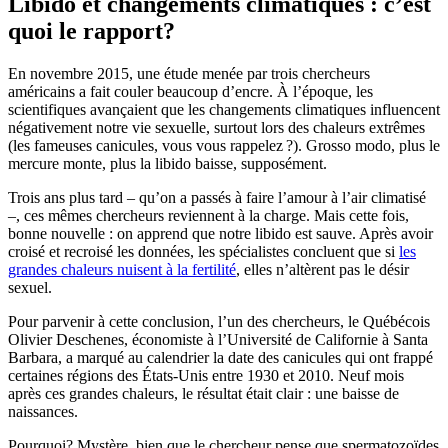
Libido et changements climatiques : c’est
quoi le rapport?
En novembre 2015, une étude menée par trois chercheurs
américains a fait couler beaucoup d’encre. À l’époque, les
scientifiques avançaient que les changements climatiques influencent
négativement notre vie sexuelle, surtout lors des chaleurs extrêmes
(les fameuses canicules, vous vous rappelez ?). Grosso modo, plus le
mercure monte, plus la libido baisse, supposément.
Trois ans plus tard ‒ qu’on a passés à faire l’amour à l’air climatisé
‒, ces mêmes chercheurs reviennent à la charge. Mais cette fois,
bonne nouvelle : on apprend que notre libido est sauve. Après avoir
croisé et recroisé les données, les spécialistes concluent que si
les
grandes chaleurs nuisent à la fertilité
, elles n’altèrent pas le désir
sexuel.
Pour parvenir à cette conclusion, l’un des chercheurs, le Québécois
Olivier Deschenes, économiste à l’Université de Californie à Santa
Barbara, a marqué au calendrier la date des canicules qui ont frappé
certaines régions des États-Unis entre 1930 et 2010. Neuf mois
après ces grandes chaleurs, le résultat était clair : une baisse de
naissances.
Pourquoi? Mystère, bien que le chercheur pense que spermatozoïdes