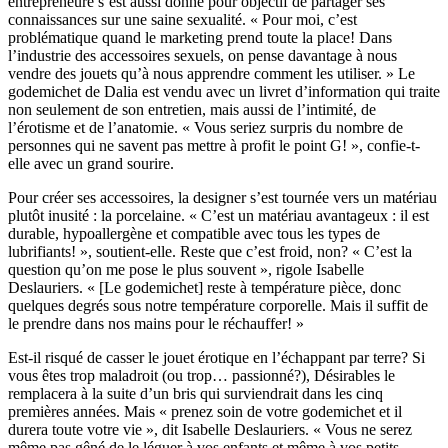
entrepreneure s’est aussi donné pour objectif de partager ses
connaissances sur une saine sexualité. « Pour moi, c’est
problématique quand le marketing prend toute la place! Dans
l’industrie des accessoires sexuels, on pense davantage à nous
vendre des jouets qu’à nous apprendre comment les utiliser. » Le
godemichet de Dalia est vendu avec un livret d’information qui traite
non seulement de son entretien, mais aussi de l’intimité, de
l’érotisme et de l’anatomie. « Vous seriez surpris du nombre de
personnes qui ne savent pas mettre à profit le point G! », confie-t-
elle avec un grand sourire.
Pour créer ses accessoires, la designer s’est tournée vers un matériau
plutôt inusité : la porcelaine. « C’est un matériau avantageux : il est
durable, hypoallergène et compatible avec tous les types de
lubrifiants! », soutient-elle. Reste que c’est froid, non? « C’est la
question qu’on me pose le plus souvent », rigole Isabelle
Deslauriers. « [Le godemichet] reste à température pièce, donc
quelques degrés sous notre température corporelle. Mais il suffit de
le prendre dans nos mains pour le réchauffer! »
Est-il risqué de casser le jouet érotique en l’échappant par terre? Si
vous êtes trop maladroit (ou trop… passionné?), Désirables le
remplacera à la suite d’un bris qui surviendrait dans les cinq
premières années. Mais « prenez soin de votre godemichet et il
durera toute votre vie », dit Isabelle Deslauriers. « Vous ne serez
même pas gêné de le léguer à vos enfants et même à vos petits-