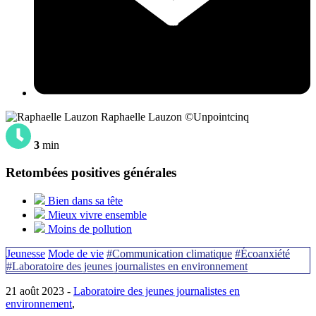
Raphaelle Lauzon ©Unpointcinq
3
min
Retombées positives générales
Bien dans sa tête
Mieux vivre ensemble
Moins de pollution
Jeunesse
Mode de vie
#Communication climatique
#Écoanxiété
#Laboratoire des jeunes journalistes en environnement
21 août 2023 -
Laboratoire des jeunes journalistes en
environnement
,