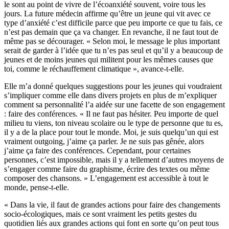
le sont au point de vivre de l’écoanxiété souvent, voire tous les
jours. La future médecin affirme qu’être un jeune qui vit avec ce
type d’anxiété c’est difficile parce que peu importe ce que tu fais, ce
n’est pas demain que ça va changer. En revanche, il ne faut tout de
même pas se décourager. « Selon moi, le message le plus important
serait de garder à l’idée que tu n’es pas seul et qu’il y a beaucoup de
jeunes et de moins jeunes qui militent pour les mêmes causes que
toi, comme le réchauffement climatique », avance-t-elle.
Elle m’a donné quelques suggestions pour les jeunes qui voudraient
s’impliquer comme elle dans divers projets en plus de m’expliquer
comment sa personnalité l’a aidée sur une facette de son engagement
: faire des conférences. « Il ne faut pas hésiter. Peu importe de quel
milieu tu viens, ton niveau scolaire ou le type de personne que tu es,
il y a de la place pour tout le monde. Moi, je suis quelqu’un qui est
vraiment outgoing, j’aime ça parler. Je ne suis pas gênée, alors
j’aime ça faire des conférences. Cependant, pour certaines
personnes, c’est impossible, mais il y a tellement d’autres moyens de
s’engager comme faire du graphisme, écrire des textes ou même
composer des chansons. » L’engagement est accessible à tout le
monde, pense-t-elle.
« Dans la vie, il faut de grandes actions pour faire des changements
socio-écologiques, mais ce sont vraiment les petits gestes du
quotidien liés aux grandes actions qui font en sorte qu’on peut tous