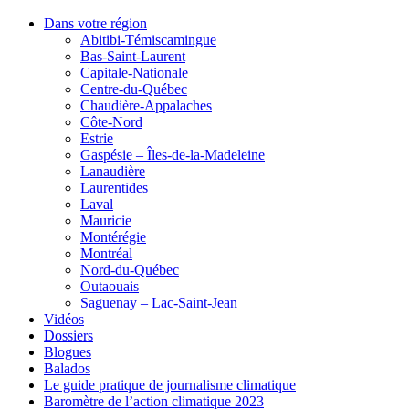
Dans votre région
Abitibi-Témiscamingue
Bas-Saint-Laurent
Capitale-Nationale
Centre-du-Québec
Chaudière-Appalaches
Côte-Nord
Estrie
Gaspésie – Îles-de-la-Madeleine
Lanaudière
Laurentides
Laval
Mauricie
Montérégie
Montréal
Nord-du-Québec
Outaouais
Saguenay – Lac-Saint-Jean
Vidéos
Dossiers
Blogues
Balados
Le guide pratique de journalisme climatique
Baromètre de l’action climatique 2023