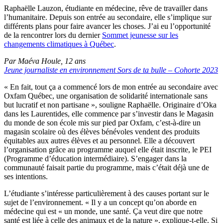
Raphaëlle Lauzon, étudiante en médecine, rêve de travailler dans
l’humanitaire. Depuis son entrée au secondaire, elle s’implique sur
différents plans pour faire avancer les choses. J’ai eu l’opportunité
de la rencontrer lors du dernier
Sommet jeunesse sur les
changements climatiques à Québec
.
Par Maéva Houle, 12 ans
Jeune journaliste en environnement Sors de ta bulle – Cohorte 2023
« En fait, tout ça a commencé lors de mon entrée au secondaire avec
Oxfam Québec, une organisation de solidarité internationale sans
but lucratif et non partisane », souligne Raphaëlle. Originaire d’Oka
dans les Laurentides, elle commence par s’investir dans le Magasin
du monde de son école mis sur pied par Oxfam, c’est-à-dire un
magasin scolaire où des élèves bénévoles vendent des produits
équitables aux autres élèves et au personnel. Elle a découvert
l’organisation grâce au programme auquel elle était inscrite, le PEI
(Programme d’éducation intermédiaire). S’engager dans la
communauté faisait partie du programme, mais c’était déjà une de
ses intentions.
L’étudiante s’intéresse particulièrement à des causes portant sur le
sujet de l’environnement. « Il y a un concept qu’on aborde en
médecine qui est « un monde, une santé. Ça veut dire que notre
santé est liée à celle des animaux et de la nature », explique-t-elle. Si