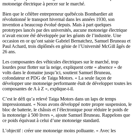
motoneige électrique à percer sur le marché.
Bien que le célèbre entrepreneur québécois Bombardier ait
révolutionné le transport hivernal dans les années 1930, son
invention a beaucoup évolué depuis. Mais à part quelques
prototypes lancés par des universités, aucune motoneige électrique
n’avait encore été développée par les géants de l’industrie. Une
occasion en or qu’ont saisie Gabriel Bernatchez, Samuel Bruneau et
Paul Achard, trois diplômés en génie de l’Université McGill âgés de
26 ans.
Les composantes des véhicules électriques sur le marché, trop
lourdes pour flotter sur la neige, expliquent cette « absence » de
volts dans le domaine jusqu’ici, soutient Samuel Bruneau,
cofondateur et PDG de Taiga Motors. « La seule façon de
développer une motoneige performante était de développer toutes les
composantes de A à Z », explique-t-il.
C’est le défi qu’a relevé Taiga Motors dans un laps de temps
impressionnant. « Nous avons développé notre propre suspension, le
bloc de batterie, le châssis et l’électronique pour réduire le poids de
la motoneige à 500 livres », ajoute Samuel Bruneau. Rappelons que
ce poids équivaut à celui d’une motoneige standard.
L’objectif : créer une motoneige moins polluante. « Avec les