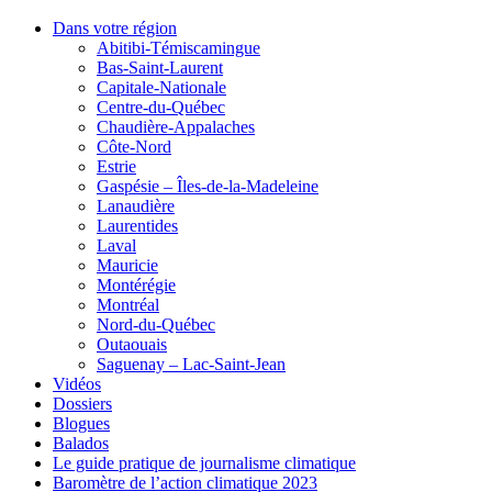
Dans votre région
Abitibi-Témiscamingue
Bas-Saint-Laurent
Capitale-Nationale
Centre-du-Québec
Chaudière-Appalaches
Côte-Nord
Estrie
Gaspésie – Îles-de-la-Madeleine
Lanaudière
Laurentides
Laval
Mauricie
Montérégie
Montréal
Nord-du-Québec
Outaouais
Saguenay – Lac-Saint-Jean
Vidéos
Dossiers
Blogues
Balados
Le guide pratique de journalisme climatique
Baromètre de l’action climatique 2023