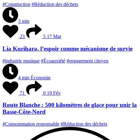
#Construction
#Réduction des déchets
3 min
23
5
17 Mar
Lia Kurihara, l’espoir comme mécanisme de survie
#industrie musique
#Écoanxiété
#engagement citoyen
4 min
Économie
71
0
19 Fév
Route Blanche : 500 kilomètres de glace pour unir la
Basse-Côte-Nord
#Consommation responsable
#Réduction des déchets