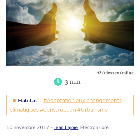
© Odyssey Online
3
min
Habitat
#Adaptation aux changements
climatiques
#Construction
#Urbanisme
10 novembre 2017 -
Jean Lajoie
, Électron libre