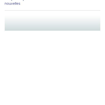
nouvelles
3 min
Lia Kurihara, l’espoir comme mécanisme de
survie
#engagement citoyen
#industrie musique
#Écoanxiété