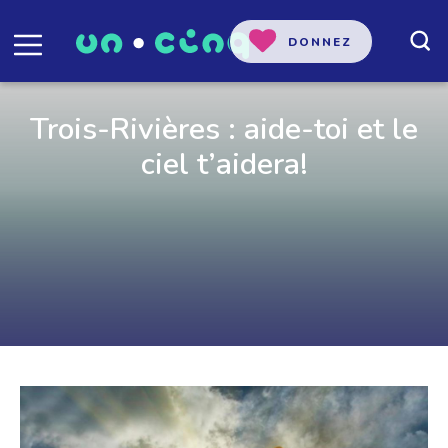
DONNEZ
Trois-Rivières : aide-toi et le
ciel t’aidera!