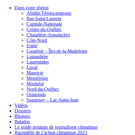
Dans votre région
Abitibi-Témiscamingue
Bas-Saint-Laurent
Capitale-Nationale
Centre-du-Québec
Chaudière-Appalaches
Côte-Nord
Estrie
Gaspésie – Îles-de-la-Madeleine
Lanaudière
Laurentides
Laval
Mauricie
Montérégie
Montréal
Nord-du-Québec
Outaouais
Saguenay – Lac-Saint-Jean
Vidéos
Dossiers
Blogues
Balados
Le guide pratique de journalisme climatique
Baromètre de l’action climatique 2023