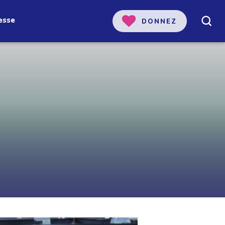
esse
DONNEZ
 notre