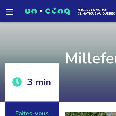
MÉDIA DE L'ACTION
CLIMATIQUE AU QUÉBEC
Le média qui d
l'atmosphère
Millefe
3
min
Que des solutions concrètes et inspirantes. I
notre infolettre pour découvrir des initiative
qui créent le mouvement.
Faites-vous