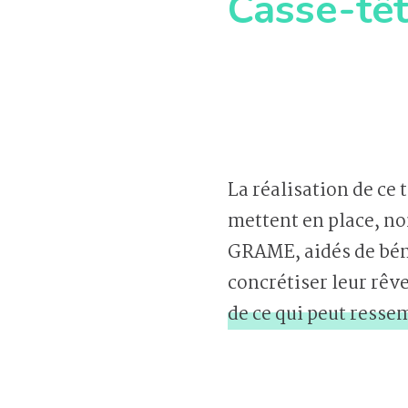
Casse-têt
La réalisation de ce t
mettent en place, no
GRAME, aidés de béné
concrétiser leur rêve
de ce qui peut resse