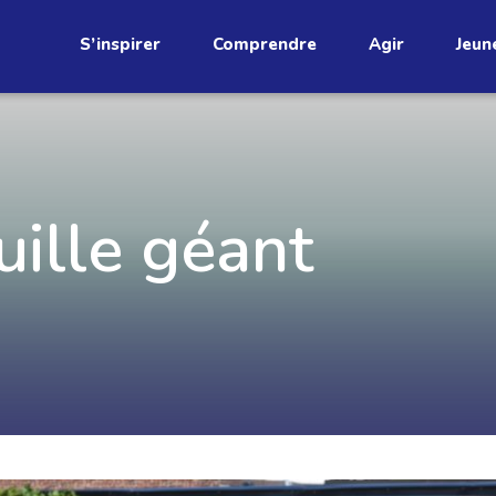
S’inspirer
Comprendre
Agir
Jeun
étend
uille géant
Découvrez
infolettre!
ci au Québec. Abonnez-vous à
s prometteuses et des gestes