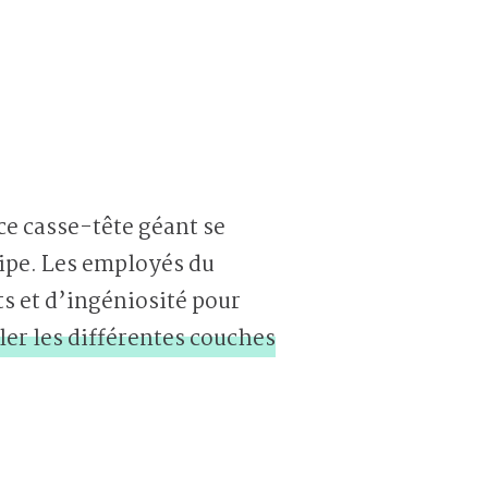
e ce casse-tête géant se
uipe. Les employés du
s et d’ingéniosité pour
ller les différentes couches