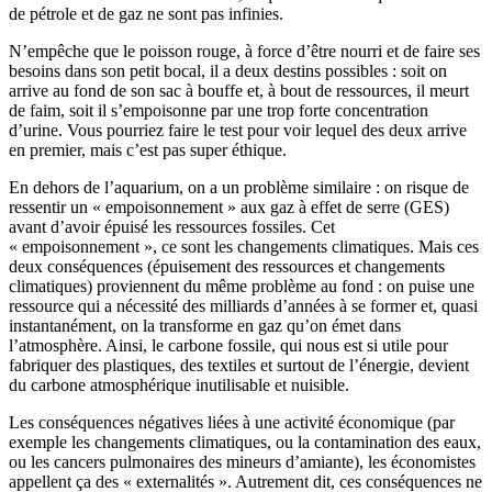
de pétrole et de gaz ne sont pas infinies.
N’empêche que le poisson rouge, à force d’être nourri et de faire ses
besoins dans son petit bocal, il a deux destins possibles : soit on
arrive au fond de son sac à bouffe et, à bout de ressources, il meurt
de faim, soit il s’empoisonne par une trop forte concentration
d’urine. Vous pourriez faire le test pour voir lequel des deux arrive
en premier, mais c’est pas super éthique.
En dehors de l’aquarium, on a un problème similaire : on risque de
ressentir un « empoisonnement » aux gaz à effet de serre (GES)
avant d’avoir épuisé les ressources fossiles. Cet
« empoisonnement », ce sont les changements climatiques. Mais ces
deux conséquences (épuisement des ressources et changements
climatiques) proviennent du même problème au fond : on puise une
ressource qui a nécessité des milliards d’années à se former et, quasi
instantanément, on la transforme en gaz qu’on émet dans
l’atmosphère. Ainsi, le carbone fossile, qui nous est si utile pour
fabriquer des plastiques, des textiles et surtout de l’énergie, devient
du carbone atmosphérique inutilisable et nuisible.
Les conséquences négatives liées à une activité économique (par
exemple les changements climatiques, ou la contamination des eaux,
ou les cancers pulmonaires des mineurs d’amiante), les économistes
appellent ça des « externalités ». Autrement dit, ces conséquences ne