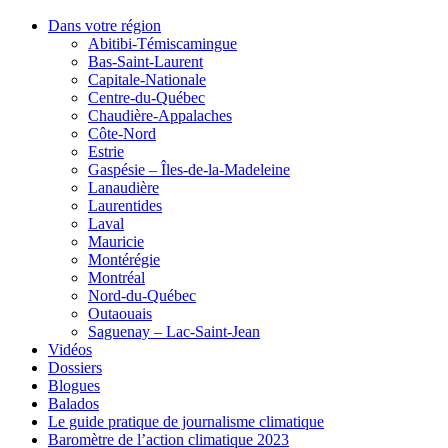
Dans votre région
Abitibi-Témiscamingue
Bas-Saint-Laurent
Capitale-Nationale
Centre-du-Québec
Chaudière-Appalaches
Côte-Nord
Estrie
Gaspésie – Îles-de-la-Madeleine
Lanaudière
Laurentides
Laval
Mauricie
Montérégie
Montréal
Nord-du-Québec
Outaouais
Saguenay – Lac-Saint-Jean
Vidéos
Dossiers
Blogues
Balados
Le guide pratique de journalisme climatique
Baromètre de l’action climatique 2023