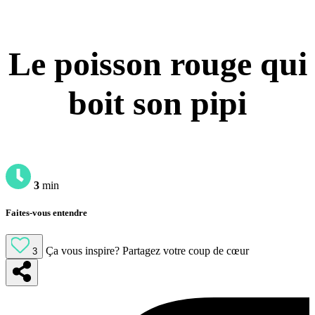
Le poisson rouge qui
boit son pipi
3
min
Faites-vous entendre
Ça vous inspire?
Partagez votre coup de cœur
3