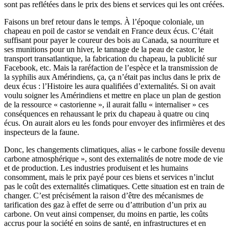
sont pas reflétées dans le prix des biens et services qui les ont créées.
Faisons un bref retour dans le temps. À l’époque coloniale, un
chapeau en poil de castor se vendait en France deux écus. C’était
suffisant pour payer le coureur des bois au Canada, sa nourriture et
ses munitions pour un hiver, le tannage de la peau de castor, le
transport transatlantique, la fabrication du chapeau, la publicité sur
Facebook, etc. Mais la raréfaction de l’espèce et la transmission de
la syphilis aux Amérindiens, ça, ça n’était pas inclus dans le prix de
deux écus : l’Histoire les aura qualifiées d’externalités. Si on avait
voulu soigner les Amérindiens et mettre en place un plan de gestion
de la ressource « castorienne », il aurait fallu « internaliser » ces
conséquences en rehaussant le prix du chapeau à quatre ou cinq
écus. On aurait alors eu les fonds pour envoyer des infirmières et des
inspecteurs de la faune.
Donc, les changements climatiques, alias « le carbone fossile devenu
carbone atmosphérique », sont des externalités de notre mode de vie
et de production. Les industries produisent et les humains
consomment, mais le prix payé pour ces biens et services n’inclut
pas le coût des externalités climatiques. Cette situation est en train de
changer. C’est précisément la raison d’être des mécanismes de
tarification des gaz à effet de serre ou d’attribution d’un prix au
carbone. On veut ainsi compenser, du moins en partie, les coûts
accrus pour la société en soins de santé, en infrastructures et en