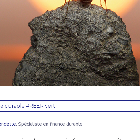
e durable
#REER vert
endette
, Spécialiste en finance durable