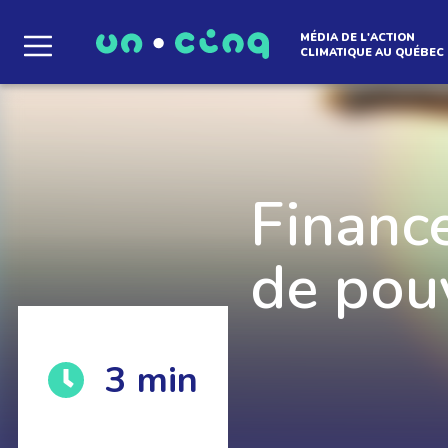
MÉDIA DE L'ACTION
CLIMATIQUE AU QUÉBEC
Le média qui d
l'atmosphère
Finance
de pouv
Que des solutions concrètes et inspirantes. I
3
min
notre infolettre pour découvrir des initiative
qui créent le mouvement.