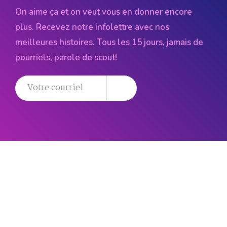
On aime ça et on veut vous en donner encore
plus. Recevez notre infolettre avec nos
meilleures histoires. Tous les 15 jours, jamais de
pourriels, parole de scout!