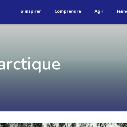
S’inspirer
Comprendre
Agir
Jeun
étend
arctique
Découvrez
infolettre!
ci au Québec. Abonnez-vous à
s prometteuses et des gestes