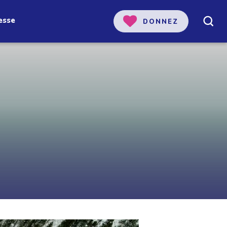
esse
DONNEZ
 notre