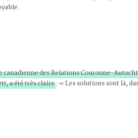
oyable.
re canadienne des Relations Couronne-Autochto
t, a été très claire
: « Les solutions sont là, d