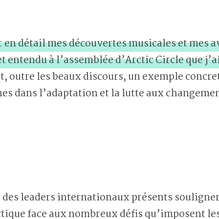
r en détail mes découvertes musicales et mes 
 et entendu à l’assemblée d’Arctic Circle que j’a
rt, outre les beaux discours, un exemple concre
 dans l’adaptation et la lutte aux changemen
 des leaders internationaux présents souligner
ctique face aux nombreux défis qu’imposent l