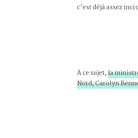
c’est déjà assez incr
À ce sujet,
la minist
Nord, Carolyn Bennet