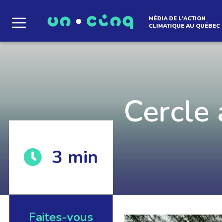
MÉDIA DE L'ACTION
CLIMATIQUE AU QUÉBEC
Le média qui d
l'atmosphère
Cercle 
3
min
Que des solutions concrètes et inspirantes. I
notre infolettre pour découvrir des initiative
qui créent le mouvement.
Faites-vous