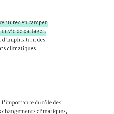
aventures en camper.
i envie de partager.
t d’implication des
ts climatiques.
 l’importance du rôle des
es changements climatiques,