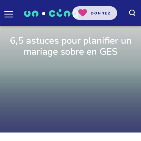
DONNEZ
6,5 astuces pour planifier un
mariage sobre en GES