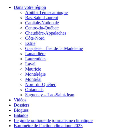
Dans votre région
Abitibi-Témiscamingue
Bas-Saint-Laurent
Capitale-Nationale
Centre-du-Québec
Chaudière-Appalaches
Côte-Nord
Estrie
Gaspésie – Îles-de-la-Madeleine
Lanaudière
Laurentides
Laval
Mauricie
Montérégie
Montréal
Nord-du-Québec
Outaouais
Saguenay – Lac-Saint-Jean
Vidéos
Dossiers
Blogues
Balados
Le guide pratique de journalisme climatique
Baromètre de l’action climatique 2023