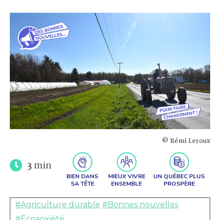
© Rémi Leroux
3
min
BIEN DANS
MIEUX VIVRE
UN QUÉBEC PLUS
SA TÊTE
ENSEMBLE
PROSPÈRE
#Agriculture durable
#Bonnes nouvelles
#Écoanxiété