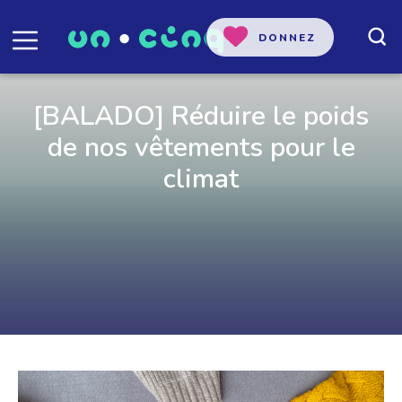
DONNEZ
[BALADO] Réduire le poids
de nos vêtements pour le
climat