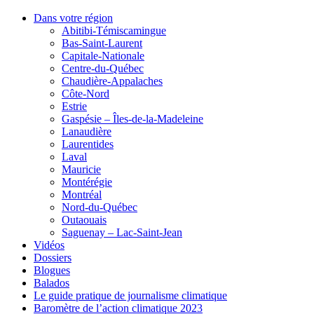
Dans votre région
Abitibi-Témiscamingue
Bas-Saint-Laurent
Capitale-Nationale
Centre-du-Québec
Chaudière-Appalaches
Côte-Nord
Estrie
Gaspésie – Îles-de-la-Madeleine
Lanaudière
Laurentides
Laval
Mauricie
Montérégie
Montréal
Nord-du-Québec
Outaouais
Saguenay – Lac-Saint-Jean
Vidéos
Dossiers
Blogues
Balados
Le guide pratique de journalisme climatique
Baromètre de l’action climatique 2023