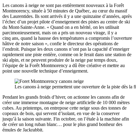
Les canons à neige ne sont pas entièrement nouveaux à la Forêt
Montmorency, située à 50 minutes de Québec, au cœur du massif
des Laurentides. Ils sont arrivés il y a une quinzaine d’années, après
l’échec d’un projet pilote d’enneigement des pistes au centre de ski
du Mont-Sainte-Anne. « Quand on a en hérité, on les utilisait
parcimonieusement, mais on a pris un nouveau virage, il y a
cinq ans, quand la hausse des températures a compromis l’ouverture
hâtive de notre saison », confie le directeur des opérations de
l’endroit. Puisque les deux canons n’ont pas la capacité d’enneiger
rapidement une piste entière, comme on le ferait dans une station de
ski alpin, et ne peuvent produire de la neige par temps doux,
l’équipe de la Forêt Montmorency a dû être créative et mettre au
point une nouvelle technique d’enneigement.
Les canons à neige permettent une ouverture de la piste dès la f
Pendant les grands froids d’hiver, on actionne les canons afin de
créer une immense montagne de neige artificielle de 10 000 mètres
cubes. Au printemps, on entrepose cette neige sous des tonnes de
copeaux de bois, qui servent d’isolant, en vue de la conserver
jusqu’à la saison suivante. Fin octobre, on l’étale à la machine afin
de créer un long ruban blanc… pour le plus grand bonheur des
émules de Jackrabbit.