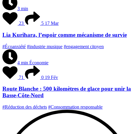
3 min
23
5
17 Mar
Lia Kurihara, l’espoir comme mécanisme de survie
#Écoanxiété
#industrie musique
#engagement citoyen
4 min
Économie
71
0
19 Fév
Route Blanche : 500 kilomètres de glace pour unir la
Basse-Côte-Nord
#Réduction des déchets
#Consommation responsable