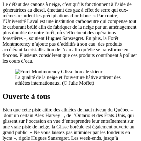
Le défaut des canons à neige, c’est qu’ils fonctionnent à l’aide de
génératrices au diesel, émettant des gaz à effet de serre qui eux-
mêmes retardent les précipitations d’or blanc. « Par contre,
l’Université Laval est une institution carboneutre qui compense tout
le carburant brûlé afin de fabriquer de la neige par un aménagement
plus durable de notre forêt, où s’effectuent des opérations
forestières », soutient Hugues Sansregret. En plus, la Forêt
Montmorency n’ajoute pas d’additifs à son eau, des produits
accélérant la cristallisation de l’eau afin qu’elle se transforme en
flocons. Plusieurs considèrent que ces produits contribuent à polluer
les cours d’eau.
La qualité de la neige et l'ouverture hâtive attirent des
athlètes internationaux. (© Julie Moffet)
Ouverte à tous
Bien que cette piste attire des athlètes de haut niveau du Québec ‒
dont un certain Alex Harvey ‒, de l’Ontario et des États-Unis, qui
glissent sur l’occasion en vue d’entreprendre leur entraînement sur
une vraie piste de neige, la Glisse boréale est également ouverte au
grand public. « Ne vous laissez pas intimider par les fondeurs en
lycra », rigole Hugues Sansregret.
Les week-ends, jusqu’à