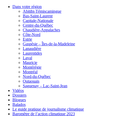
Dans votre région
Abitibi-Témiscamingue
Bas-Saint-Laurent
Capitale-Nationale
Centre-du-Québec
Chaudière-Appalaches
Côte-Nord
Estrie
Gaspésie – Îles-de-la-Madeleine
Lanaudière
Laurentides
Laval
Mauricie
Montérégie
Montréal
Nord-du-Québec
Outaouais
Saguenay – Lac-Saint-Jean
Vidéos
Dossiers
Blogues
Balados
Le guide pratique de journalisme climatique
Baromètre de l’action climatique 2023