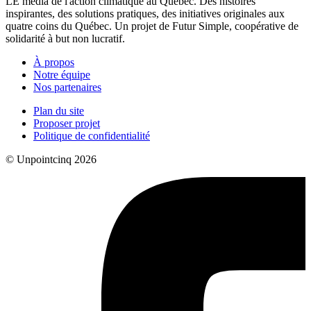
LE média de l'action climatique au Québec. Des histoires
inspirantes, des solutions pratiques, des initiatives originales aux
quatre coins du Québec. Un projet de Futur Simple, coopérative de
solidarité à but non lucratif.
À propos
Notre équipe
Nos partenaires
Plan du site
Proposer projet
Politique de confidentialité
© Unpointcinq 2026