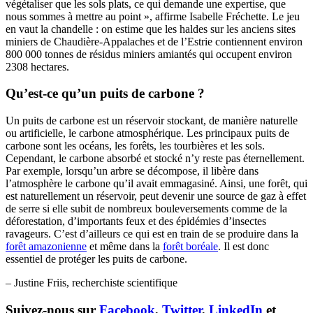
végétaliser que les sols plats, ce qui demande une expertise, que
nous sommes à mettre au point », affirme Isabelle Fréchette. Le jeu
en vaut la chandelle : on estime que les haldes sur les anciens sites
miniers de Chaudière-Appalaches et de l’Estrie contiennent environ
800 000 tonnes de résidus miniers amiantés qui occupent environ
2308 hectares.
Qu’est-ce qu’un puits de carbone ?
Un puits de carbone est un réservoir stockant, de manière naturelle
ou artificielle, le carbone atmosphérique. Les principaux puits de
carbone sont les océans, les forêts, les tourbières et les sols.
Cependant, le carbone absorbé et stocké n’y reste pas éternellement.
Par exemple, lorsqu’un arbre se décompose, il libère dans
l’atmosphère le carbone qu’il avait emmagasiné. Ainsi, une forêt, qui
est naturellement un réservoir, peut devenir une source de gaz à effet
de serre si elle subit de nombreux bouleversements comme de la
déforestation, d’importants feux et des épidémies d’insectes
ravageurs. C’est d’ailleurs ce qui est en train de se produire dans la
forêt amazonienne
et même dans la
forêt boréale
. Il est donc
essentiel de protéger les puits de carbone.
– Justine Friis, recherchiste scientifique
Suivez-nous sur
Facebook
,
Twitter
,
LinkedIn
et