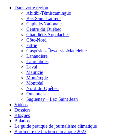
Dans votre région
Abitibi-Témiscamingue
Bas-Saint-Laurent
Capitale-Nationale
Centre-du-Québec
Chaudière-Appalaches
Côte-Nord
Estrie
Gaspésie – Îles-de-la-Madeleine
Lanaudière
Laurentides
Laval
Mauricie
Montérégie
Montréal
Nord-du-Québec
Outaouais
Saguenay – Lac-Saint-Jean
Vidéos
Dossiers
Blogues
Balados
Le guide pratique de journalisme climatique
Baromètre de l’action climatique 2023