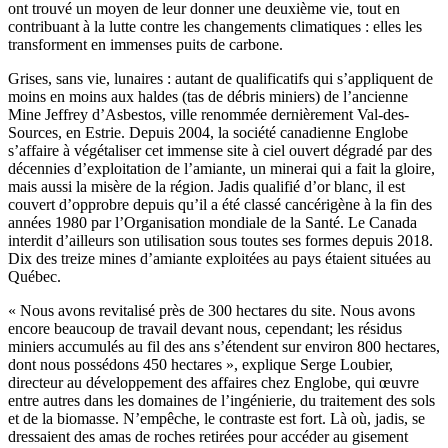
ont trouvé un moyen de leur donner une deuxième vie, tout en
contribuant à la lutte contre les changements climatiques : elles les
transforment en immenses puits de carbone.
Grises, sans vie, lunaires : autant de qualificatifs qui s’appliquent de
moins en moins aux haldes (tas de débris miniers) de l’ancienne
Mine Jeffrey d’Asbestos, ville renommée dernièrement Val-des-
Sources, en Estrie. Depuis 2004, la société canadienne Englobe
s’affaire à végétaliser cet immense site à ciel ouvert dégradé par des
décennies d’exploitation de l’amiante, un minerai qui a fait la gloire,
mais aussi la misère de la région. Jadis qualifié d’or blanc, il est
couvert d’opprobre depuis qu’il a été classé cancérigène à la fin des
années 1980 par l’Organisation mondiale de la Santé. Le Canada
interdit d’ailleurs son utilisation sous toutes ses formes depuis 2018.
Dix des treize mines d’amiante exploitées au pays étaient situées au
Québec.
« Nous avons revitalisé près de 300 hectares du site. Nous avons
encore beaucoup de travail devant nous, cependant; les résidus
miniers accumulés au fil des ans s’étendent sur environ 800 hectares,
dont nous possédons 450 hectares », explique Serge Loubier,
directeur au développement des affaires chez Englobe, qui œuvre
entre autres dans les domaines de l’ingénierie, du traitement des sols
et de la biomasse. N’empêche, le contraste est fort. Là où, jadis, se
dressaient des amas de roches retirées pour accéder au gisement