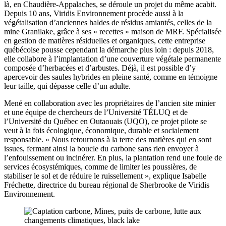
là, en Chaudière-Appalaches, se déroule un projet du même acabit.
Depuis 10 ans, Viridis Environnement procède aussi à la
végétalisation d’anciennes haldes de résidus amiantés, celles de la
mine Granilake, grâce à ses « recettes » maison de MRF. Spécialisée
en gestion de matières résiduelles et organiques, cette entreprise
québécoise pousse cependant la démarche plus loin : depuis 2018,
elle collabore à l’implantation d’une couverture végétale permanente
composée d’herbacées et d’arbustes. Déjà, il est possible d’y
apercevoir des saules hybrides en pleine santé, comme en témoigne
leur taille, qui dépasse celle d’un adulte.
Mené en collaboration avec les propriétaires de l’ancien site minier
et une équipe de chercheurs de l’Université TÉLUQ et de
l’Université du Québec en Outaouais (UQO), ce projet pilote se
veut à la fois écologique, économique, durable et socialement
responsable. « Nous retournons à la terre des matières qui en sont
issues, fermant ainsi la boucle du carbone sans rien envoyer à
l’enfouissement ou incinérer. En plus, la plantation rend une foule de
services écosystémiques, comme de limiter les poussières, de
stabiliser le sol et de réduire le ruissellement », explique Isabelle
Fréchette, directrice du bureau régional de Sherbrooke de Viridis
Environnement.