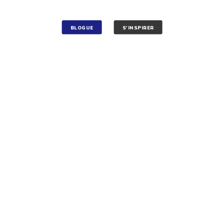
BLOGUE
S'INSPIRER
L’auberge québécoise
19 AVR 2018
2 MIN