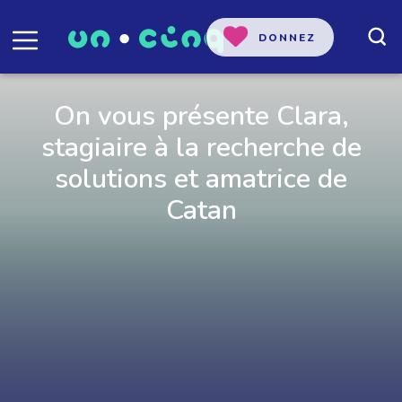
DONNEZ
On vous présente Clara,
stagiaire à la recherche de
solutions et amatrice de
Catan