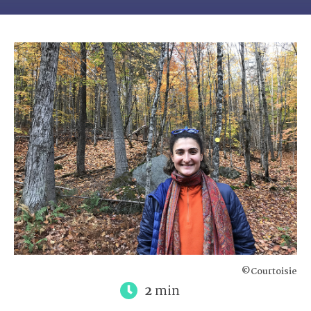
©Courtoisie
2
min