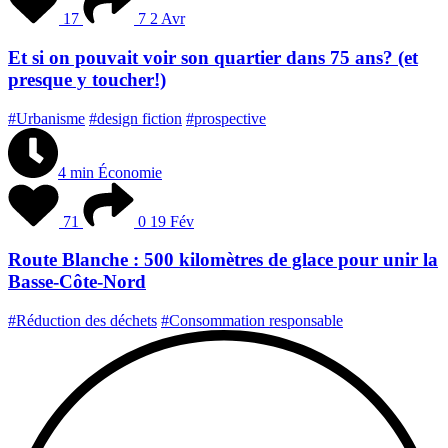
17
7
2 Avr
Et si on pouvait voir son quartier dans 75 ans? (et
presque y toucher!)
#Urbanisme
#design fiction
#prospective
4 min
Économie
71
0
19 Fév
Route Blanche : 500 kilomètres de glace pour unir la
Basse-Côte-Nord
#Réduction des déchets
#Consommation responsable