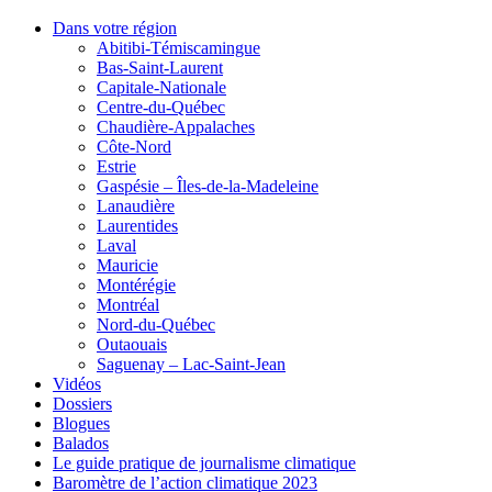
Dans votre région
Abitibi-Témiscamingue
Bas-Saint-Laurent
Capitale-Nationale
Centre-du-Québec
Chaudière-Appalaches
Côte-Nord
Estrie
Gaspésie – Îles-de-la-Madeleine
Lanaudière
Laurentides
Laval
Mauricie
Montérégie
Montréal
Nord-du-Québec
Outaouais
Saguenay – Lac-Saint-Jean
Vidéos
Dossiers
Blogues
Balados
Le guide pratique de journalisme climatique
Baromètre de l’action climatique 2023