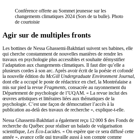
Conférence offerte au Sommet jeunesse sur les
changements climatiques 2024 (Sors de ta bulle). Photo
de courtoisie
Agir sur de multiples fronts
Les bottines de Nessa Ghassemi-Bakhtiari suivent ses babines, elle
qui cherche constamment de nouvelles manières de rendre les
travaux en psychologie plus accessibles et souhaite démystifier
l’adaptation aux changements climatiques. Il faut dire qu’elle a
plusieurs cordes à son arc. Après avoir écrit de la poésie et cofondé
la nouvelle édition du
McGill Undergraduate
Environment Journal
,
dont elle a occupé le poste de rédactrice en chef, la Montréalaise a
mis sur pied la revue
Fragments
, consacrée au rayonnement du
Département de psychologie de l’UQAM. « La revue inclut des
œuvres artistiques et littéraires liées aux thématiques de la
psychologie. C’est une façon de démocratiser l’accès à la
publication au-delà des travaux de recherche », explique-t-elle.
Nessa Ghassemi-Bakhtiari a également reçu 12 000 $ des Fonds de
recherche du Québec pour réaliser un balado de vulgarisation
scientifique,
Les Éco-Lucides
. « On espère que ce sera diffusé cette
année », avance celle qui travaille aussi à son compte comme