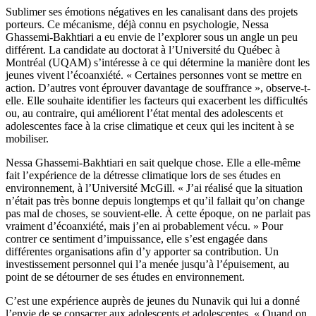
Sublimer ses émotions négatives en les canalisant dans des projets
porteurs. Ce mécanisme, déjà connu en psychologie, Nessa
Ghassemi-Bakhtiari a eu envie de l’explorer sous un angle un peu
différent. La candidate au doctorat à l’Université du Québec à
Montréal (UQAM) s’intéresse à ce qui détermine la manière dont les
jeunes vivent l’écoanxiété. « Certaines personnes vont se mettre en
action. D’autres vont éprouver davantage de souffrance », observe-t-
elle. Elle souhaite identifier les facteurs qui exacerbent les difficultés
ou, au contraire, qui améliorent l’état mental des adolescents et
adolescentes face à la crise climatique et ceux qui les incitent à se
mobiliser.
Nessa Ghassemi-Bakhtiari en sait quelque chose. Elle a elle-même
fait l’expérience de la détresse climatique lors de ses études en
environnement, à l’Université McGill. « J’ai réalisé que la situation
n’était pas très bonne depuis longtemps et qu’il fallait qu’on change
pas mal de choses, se souvient-elle. À cette époque, on ne parlait pas
vraiment d’écoanxiété, mais j’en ai probablement vécu. » Pour
contrer ce sentiment d’impuissance, elle s’est engagée dans
différentes organisations afin d’y apporter sa contribution. Un
investissement personnel qui l’a menée jusqu’à l’épuisement, au
point de se détourner de ses études en environnement.
C’est une expérience auprès de jeunes du Nunavik qui lui a donné
l’envie de se consacrer aux adolescents et adolescentes. « Quand on