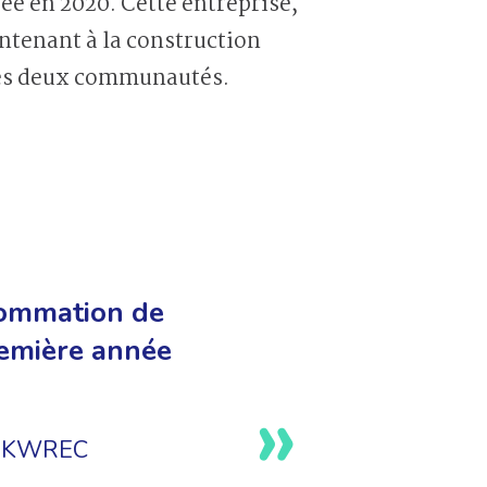
e en 2020. Cette entreprise,
aintenant à la construction
 les deux communautés.
nsommation de
première année
de KWREC