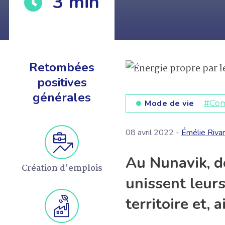
3
min
Retombées
positives
EN SAVOIR +
générales
Mode de vie
#Com
08 avril 2022 -
Émélie Riva
Au Nunavik, de
Création d'emplois
unissent leurs
territoire et, 