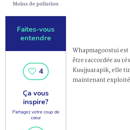
Moins de pollution
Faites-vous
entendre
Whapmagoostui est la
être raccordée au r
Kuujjuarapik, elle ti
4
maintenant exploité
Ça vous
inspire?
Partagez votre coup de
cœur