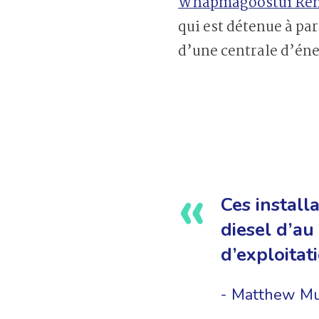
Whapmagoostui Ren
qui est détenue à pa
d’une centrale d’éne
Ces install
diesel d’au
d’exploita
Matthew Mu