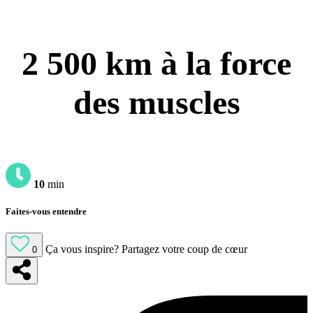
2 500 km à la force
des muscles
10
min
Faites-vous entendre
Ça vous inspire?
Partagez votre coup de cœur
0