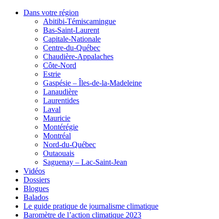
Dans votre région
Abitibi-Témiscamingue
Bas-Saint-Laurent
Capitale-Nationale
Centre-du-Québec
Chaudière-Appalaches
Côte-Nord
Estrie
Gaspésie – Îles-de-la-Madeleine
Lanaudière
Laurentides
Laval
Mauricie
Montérégie
Montréal
Nord-du-Québec
Outaouais
Saguenay – Lac-Saint-Jean
Vidéos
Dossiers
Blogues
Balados
Le guide pratique de journalisme climatique
Baromètre de l’action climatique 2023