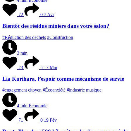
4 min
Économie
72
0
7 Avr
Bientôt des résidus miniers dans votre salon?
#Réduction des déchets
#Construction
3 min
23
5
17 Mar
Lia Kurihara, l’espoir comme mécanisme de survie
#engagement citoyen
#Écoanxiété
#industrie musique
4 min
Économie
71
0
19 Fév