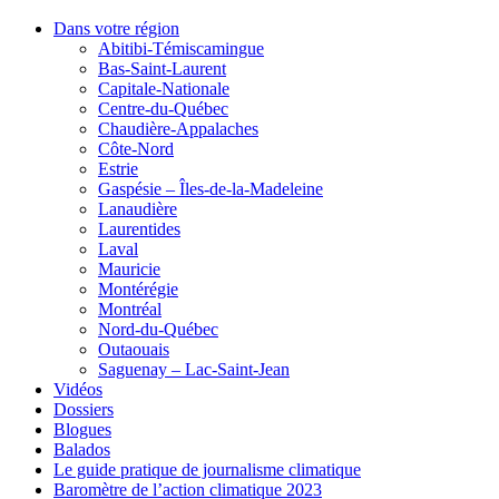
Dans votre région
Abitibi-Témiscamingue
Bas-Saint-Laurent
Capitale-Nationale
Centre-du-Québec
Chaudière-Appalaches
Côte-Nord
Estrie
Gaspésie – Îles-de-la-Madeleine
Lanaudière
Laurentides
Laval
Mauricie
Montérégie
Montréal
Nord-du-Québec
Outaouais
Saguenay – Lac-Saint-Jean
Vidéos
Dossiers
Blogues
Balados
Le guide pratique de journalisme climatique
Baromètre de l’action climatique 2023