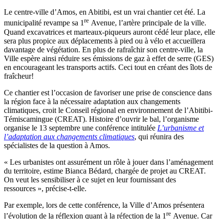
Le centre-ville d’Amos, en Abitibi, est un vrai chantier cet été. La
re
municipalité revampe sa 1
Avenue, l’artère principale de la ville.
Quand excavatrices et marteaux-piqueurs auront cédé leur place, elle
sera plus propice aux déplacements à pied ou à vélo et accueillera
davantage de végétation. En plus de rafraîchir son centre-ville, la
Ville espère ainsi réduire ses émissions de gaz à effet de serre (GES)
en encourageant les transports actifs. Ceci tout en créant des îlots de
fraîcheur!
Ce chantier est l’occasion de favoriser une prise de conscience dans
la région face à la nécessaire adaptation aux changements
climatiques, croit le Conseil régional en environnement de l’Abitibi-
Témiscamingue (CREAT). Histoire d’ouvrir le bal, l’organisme
organise le 13 septembre une conférence intitulée
L’urbanisme et
l’adaptation aux changements climatiques
, qui réunira des
spécialistes de la question à Amos.
« Les urbanistes ont assurément un rôle à jouer dans l’aménagement
du territoire, estime Bianca Bédard, chargée de projet au CREAT.
On veut les sensibiliser à ce sujet en leur fournissant des
ressources », précise-t-elle.
Par exemple, lors de cette conférence, la Ville d’Amos présentera
re
l’évolution de la réflexion quant à la réfection de la 1
Avenue. Car