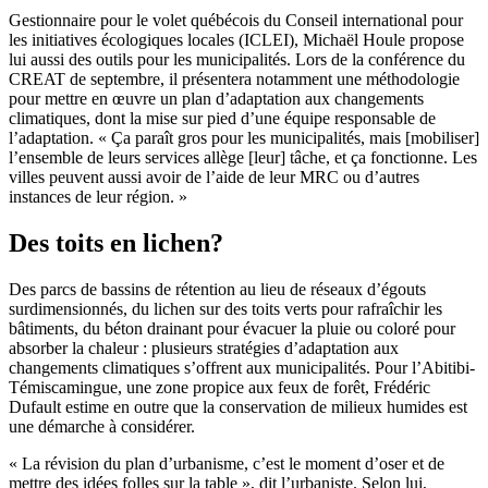
Gestionnaire pour le volet québécois du Conseil international pour
les initiatives écologiques locales (ICLEI), Michaël Houle propose
lui aussi des outils pour les municipalités. Lors de la conférence du
CREAT de septembre, il présentera notamment une méthodologie
pour mettre en œuvre un plan d’adaptation aux changements
climatiques, dont la mise sur pied d’une équipe responsable de
l’adaptation. « Ça paraît gros pour les municipalités, mais [mobiliser]
l’ensemble de leurs services allège [leur] tâche, et ça fonctionne. Les
villes peuvent aussi avoir de l’aide de leur MRC ou d’autres
instances de leur région. »
Des toits en lichen?
Des parcs de bassins de rétention au lieu de réseaux d’égouts
surdimensionnés, du lichen sur des toits verts pour rafraîchir les
bâtiments, du béton drainant pour évacuer la pluie ou coloré pour
absorber la chaleur : plusieurs stratégies d’adaptation aux
changements climatiques s’offrent aux municipalités. Pour l’Abitibi-
Témiscamingue, une zone propice aux feux de forêt, Frédéric
Dufault estime en outre que la conservation de milieux humides est
une démarche à considérer.
« La révision du plan d’urbanisme, c’est le moment d’oser et de
mettre des idées folles sur la table », dit l’urbaniste. Selon lui,