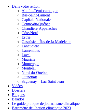
Dans votre région
Abitibi-Témiscamingue
Bas-Saint-Laurent
Capitale-Nationale
Centre-du-Québec
Chaudière-Appalaches
Côte-Nord
Estrie
Gaspésie – Îles-de-la-Madeleine
Lanaudière
Laurentides
Laval
Mauricie
Montérégie
Montréal
Nord-du-Québec
Outaouais
Saguenay – Lac-Saint-Jean
Vidéos
Dossiers
Blogues
Balados
Le guide pratique de journalisme climatique
Baromètre de l’action climatique 2023