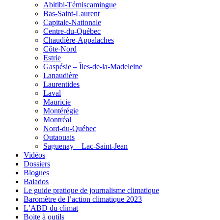
Abitibi-Témiscamingue
Bas-Saint-Laurent
Capitale-Nationale
Centre-du-Québec
Chaudière-Appalaches
Côte-Nord
Estrie
Gaspésie – Îles-de-la-Madeleine
Lanaudière
Laurentides
Laval
Mauricie
Montérégie
Montréal
Nord-du-Québec
Outaouais
Saguenay – Lac-Saint-Jean
Vidéos
Dossiers
Blogues
Balados
Le guide pratique de journalisme climatique
Baromètre de l’action climatique 2023
L’ABD du climat
Boite à outils