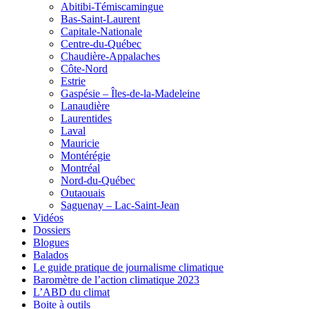
Abitibi-Témiscamingue
Bas-Saint-Laurent
Capitale-Nationale
Centre-du-Québec
Chaudière-Appalaches
Côte-Nord
Estrie
Gaspésie – Îles-de-la-Madeleine
Lanaudière
Laurentides
Laval
Mauricie
Montérégie
Montréal
Nord-du-Québec
Outaouais
Saguenay – Lac-Saint-Jean
Vidéos
Dossiers
Blogues
Balados
Le guide pratique de journalisme climatique
Baromètre de l’action climatique 2023
L’ABD du climat
Boite à outils