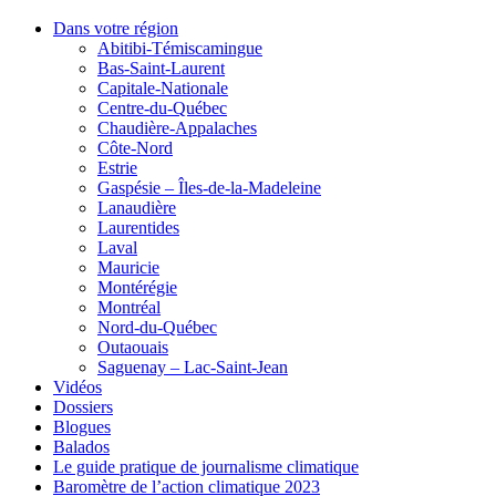
Dans votre région
Abitibi-Témiscamingue
Bas-Saint-Laurent
Capitale-Nationale
Centre-du-Québec
Chaudière-Appalaches
Côte-Nord
Estrie
Gaspésie – Îles-de-la-Madeleine
Lanaudière
Laurentides
Laval
Mauricie
Montérégie
Montréal
Nord-du-Québec
Outaouais
Saguenay – Lac-Saint-Jean
Vidéos
Dossiers
Blogues
Balados
Le guide pratique de journalisme climatique
Baromètre de l’action climatique 2023