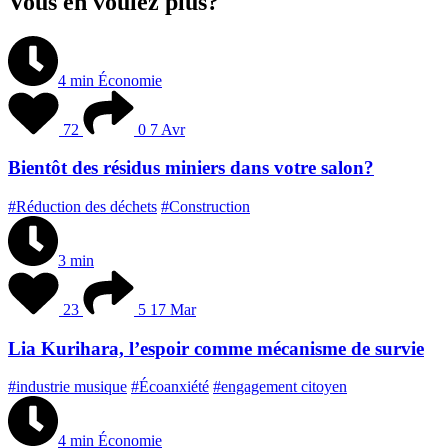
Vous en voulez plus?
4 min
Économie
72
0
7 Avr
Bientôt des résidus miniers dans votre salon?
#Réduction des déchets
#Construction
3 min
23
5
17 Mar
Lia Kurihara, l’espoir comme mécanisme de survie
#industrie musique
#Écoanxiété
#engagement citoyen
4 min
Économie