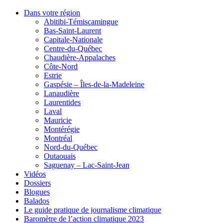
Dans votre région
Abitibi-Témiscamingue
Bas-Saint-Laurent
Capitale-Nationale
Centre-du-Québec
Chaudière-Appalaches
Côte-Nord
Estrie
Gaspésie – Îles-de-la-Madeleine
Lanaudière
Laurentides
Laval
Mauricie
Montérégie
Montréal
Nord-du-Québec
Outaouais
Saguenay – Lac-Saint-Jean
Vidéos
Dossiers
Blogues
Balados
Le guide pratique de journalisme climatique
Baromètre de l’action climatique 2023