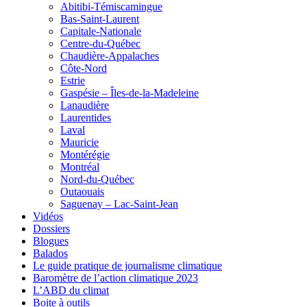
Abitibi-Témiscamingue
Bas-Saint-Laurent
Capitale-Nationale
Centre-du-Québec
Chaudière-Appalaches
Côte-Nord
Estrie
Gaspésie – Îles-de-la-Madeleine
Lanaudière
Laurentides
Laval
Mauricie
Montérégie
Montréal
Nord-du-Québec
Outaouais
Saguenay – Lac-Saint-Jean
Vidéos
Dossiers
Blogues
Balados
Le guide pratique de journalisme climatique
Baromètre de l’action climatique 2023
L’ABD du climat
Boite à outils