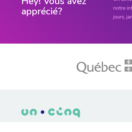
Hey! Vous avez
notre in
apprécié?
jours, j
LE média de l'action climatique au Québec. Des histoires