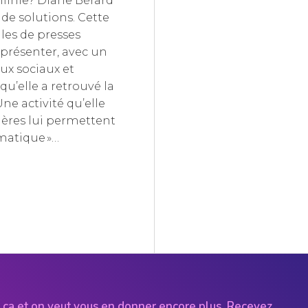
nfinie? Diane Bérard
de solutions. Cette
lles de presses
 présenter, avec un
eux sociaux et
’elle a retrouvé la
Une activité qu’elle
lières lui permettent
imatique »…
 ça et on veut vous en donner encore plus. Recevez