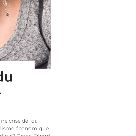
du
r
ne crise de foi.
alisme économique