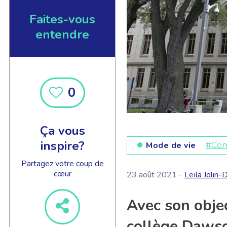
Faites-vous
entendre
0
Ça vous
inspire?
Mode de vie
#Com
Partagez votre coup de
cœur
23 août 2021 -
Leïla Jolin-
Avec son objec
collège Dawson