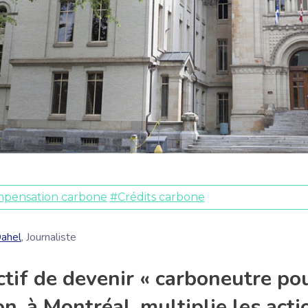
pensation carbone
#Crédits carbone
Dahel
, Journaliste
tif de devenir « carboneutre pou
, à Montréal, multiplie les act