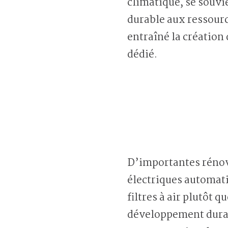
climatique, se souv
durable aux ressource
entraîné la créatio
dédié.
D’importantes rénov
électriques automati
filtres à air plutôt 
développement durabl