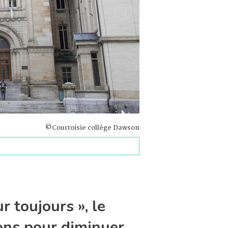
©Courtoisie collège Dawson
r toujours », le
ions pour diminuer