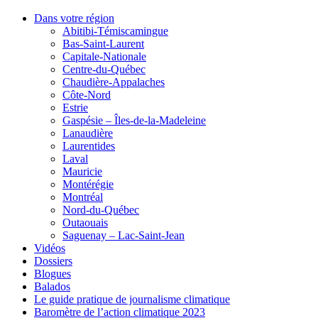
Dans votre région
Abitibi-Témiscamingue
Bas-Saint-Laurent
Capitale-Nationale
Centre-du-Québec
Chaudière-Appalaches
Côte-Nord
Estrie
Gaspésie – Îles-de-la-Madeleine
Lanaudière
Laurentides
Laval
Mauricie
Montérégie
Montréal
Nord-du-Québec
Outaouais
Saguenay – Lac-Saint-Jean
Vidéos
Dossiers
Blogues
Balados
Le guide pratique de journalisme climatique
Baromètre de l’action climatique 2023