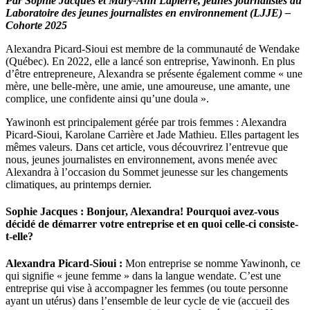
Par Sophie Jacques et Mary-Ann Lapierre, jeunes journalistes du
Laboratoire des jeunes journalistes en environnement (LJJE) –
Cohorte 2025
Alexandra Picard-Sioui est membre de la communauté de Wendake
(Québec). En 2022, elle a lancé son entreprise, Yawinonh. En plus
d’être entrepreneure, Alexandra se présente également comme « une
mère, une belle-mère, une amie, une amoureuse, une amante, une
complice, une confidente ainsi qu’une doula ».
Yawinonh est principalement gérée par trois femmes : Alexandra
Picard-Sioui, Karolane Carrière et Jade Mathieu. Elles partagent les
mêmes valeurs. Dans cet article, vous découvrirez l’entrevue que
nous, jeunes journalistes en environnement, avons menée avec
Alexandra à l’occasion du Sommet jeunesse sur les changements
climatiques, au printemps dernier.
Sophie Jacques : Bonjour, Alexandra! Pourquoi avez-vous
décidé de démarrer votre entreprise et en quoi celle-ci consiste-
t-elle?
Alexandra Picard-Sioui :
Mon entreprise se nomme Yawinonh, ce
qui signifie « jeune femme » dans la langue wendate. C’est une
entreprise qui vise à accompagner les femmes (ou toute personne
ayant un utérus) dans l’ensemble de leur cycle de vie (accueil des