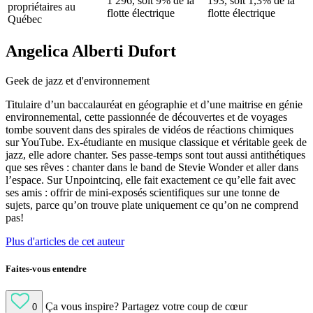
1 296, soit 9% de la
193, soit 1,3% de la
propriétaires au
flotte électrique
flotte électrique
Québec
Angelica Alberti Dufort
Geek de jazz et d'environnement
Titulaire d’un baccalauréat en géographie et d’une maitrise en génie
environnemental, cette passionnée de découvertes et de voyages
tombe souvent dans des spirales de vidéos de réactions chimiques
sur YouTube. Ex-étudiante en musique classique et véritable geek de
jazz, elle adore chanter. Ses passe-temps sont tout aussi antithétiques
que ses rêves : chanter dans le band de Stevie Wonder et aller dans
l’espace. Sur Unpointcinq, elle fait exactement ce qu’elle fait avec
ses amis : offrir de mini-exposés scientifiques sur une tonne de
sujets, parce qu’on trouve plate uniquement ce qu’on ne comprend
pas!
Plus d'articles de cet auteur
Faites-vous entendre
Ça vous inspire?
Partagez votre coup de cœur
0