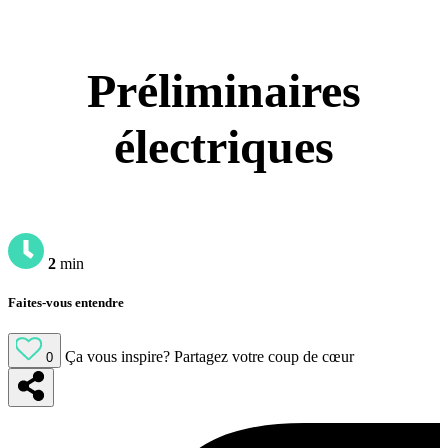
Préliminaires
électriques
2
min
Faites-vous entendre
Ça vous inspire?
Partagez votre coup de cœur
0