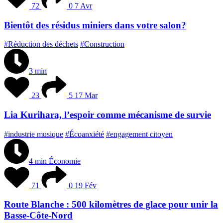
72
0
7 Avr
Bientôt des résidus miniers dans votre salon?
#Réduction des déchets
#Construction
3 min
23
5
17 Mar
Lia Kurihara, l’espoir comme mécanisme de survie
#industrie musique
#Écoanxiété
#engagement citoyen
4 min
Économie
71
0
19 Fév
Route Blanche : 500 kilomètres de glace pour unir la
Basse-Côte-Nord