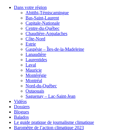
Dans votre région
Abitibi-Témiscamingue
Bas-Saint-Laurent
Capitale-Nationale
Centre-du-Québec
Chaudière-Appalaches
Côte-Nord
Estrie
Gaspésie – Îles-de-la-Madeleine
Lanaudière
Laurentides
Laval
Mauricie
Montérégie
Montréal
Nord-du-Québec
Outaouais
Saguenay – Lac-Saint-Jean
Vidéos
Dossiers
Blogues
Balados
Le guide pratique de journalisme climatique
Baromètre de l’action climatique 2023