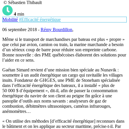
© Sébastien Thibault
4
min
Mobilité
#Efficacité énergétique
06 septembre 2018 -
Rémy Bourdillon
,
Même si le transport de marchandises par bateau est plus « propre »
que celui par avion, camion ou train, la marine marchande a besoin
d’un sérieux coup de barre pour réduire son empreinte carbone.
Bonne nouvelle : des PME québécoises élaborent des solutions pour
l’aider en ce sens.
Gaétan Simard revient d’une mission bien spéciale au Nunavik :
soumettre à un audit énergétique un cargo qui ravitaille les villages
inuits. Fondateur de GHGES, une PME de Stoneham spécialisée
dans l’efficacité énergétique des bateaux, il a installé « plus de
50 000 $ d’équipement », dit-il, afin de passer la consommation
énergétique du navire de son client au peigne fin grâce à une
panoplie d’outils aux noms savants : analyseurs de gaz de
combustion, débitmètres ultrasoniques, caméras infrarouges,
anémomètres…
« On utilise des méthodes [d’efficacité énergétique] reconnues dans
le bâtiment et on les applique au secteur maritime, précise-t-il. Par