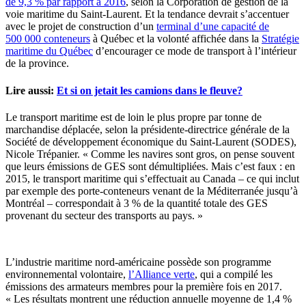
de 9,3 % par rapport à 2016
, selon la Corporation de gestion de la
voie maritime du Saint-Laurent. Et la tendance devrait s’accentuer
avec le projet de construction d’un
terminal d’une capacité de
500 000 conteneurs
à Québec et la volonté affichée dans la
Stratégie
maritime du Québec
d’encourager ce mode de transport à l’intérieur
de la province.
Lire aussi:
Et si on jetait les camions dans le fleuve?
Le transport maritime est de loin le plus propre par tonne de
marchandise déplacée, selon la présidente-directrice générale de la
Société de développement économique du Saint-Laurent (SODES),
Nicole Trépanier. « Comme les navires sont gros, on pense souvent
que leurs émissions de GES sont démultipliées. Mais c’est faux : en
2015, le transport maritime qui s’effectuait au Canada – ce qui inclut
par exemple des porte-conteneurs venant de la Méditerranée jusqu’à
Montréal – correspondait à 3 % de la quantité totale des GES
provenant du secteur des transports au pays. »
L’industrie maritime nord-américaine possède son programme
environnemental volontaire,
l’Alliance verte
, qui a compilé les
émissions des armateurs membres pour la première fois en 2017.
« Les résultats montrent une réduction annuelle moyenne de 1,4 %