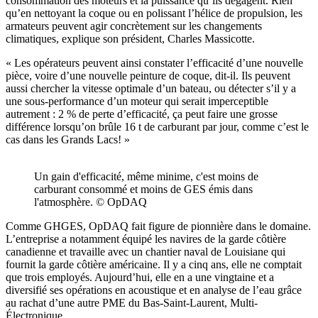
consommation des moteurs et la puissance qu’ils dégagent. Rien
qu’en nettoyant la coque ou en polissant l’hélice de propulsion, les
armateurs peuvent agir concrètement sur les changements
climatiques, explique son président, Charles Massicotte.
« Les opérateurs peuvent ainsi constater l’efficacité d’une nouvelle
pièce, voire d’une nouvelle peinture de coque, dit-il. Ils peuvent
aussi chercher la vitesse optimale d’un bateau, ou détecter s’il y a
une sous-performance d’un moteur qui serait imperceptible
autrement : 2 % de perte d’efficacité, ça peut faire une grosse
différence lorsqu’on brûle 16 t de carburant par jour, comme c’est le
cas dans les Grands Lacs! »
Un gain d'efficacité, même minime, c'est moins de
carburant consommé et moins de GES émis dans
l'atmosphère. © OpDAQ
Comme GHGES, OpDAQ fait figure de pionnière dans le domaine.
L’entreprise a notamment équipé les navires de la garde côtière
canadienne et travaille avec un chantier naval de Louisiane qui
fournit la garde côtière américaine. Il y a cinq ans, elle ne comptait
que trois employés. Aujourd’hui, elle en a une vingtaine et a
diversifié ses opérations en acoustique et en analyse de l’eau grâce
au rachat d’une autre PME du Bas-Saint-Laurent, Multi-
Électronique.