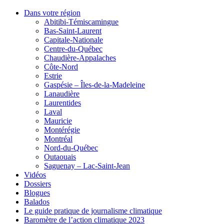
Dans votre région
Abitibi-Témiscamingue
Bas-Saint-Laurent
Capitale-Nationale
Centre-du-Québec
Chaudière-Appalaches
Côte-Nord
Estrie
Gaspésie – Îles-de-la-Madeleine
Lanaudière
Laurentides
Laval
Mauricie
Montérégie
Montréal
Nord-du-Québec
Outaouais
Saguenay – Lac-Saint-Jean
Vidéos
Dossiers
Blogues
Balados
Le guide pratique de journalisme climatique
Baromètre de l’action climatique 2023