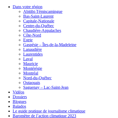
Dans votre région
Abitibi-Témiscamingue
Bas-Saint-Laurent
Capitale-Nationale
Centre-du-Québec
Chaudière-Appalaches
Côte-Nord
Estrie
Gaspésie – Îles-de-la-Madeleine
Lanaudière
Laurentides
Laval
Mauricie
Montérégie
Montréal
Nord-du-Québec
Outaouais
Saguenay – Lac-Saint-Jean
Vidéos
Dossiers
Blogues
Balados
Le guide pratique de journalisme climatique
Baromètre de l’action climatique 2023