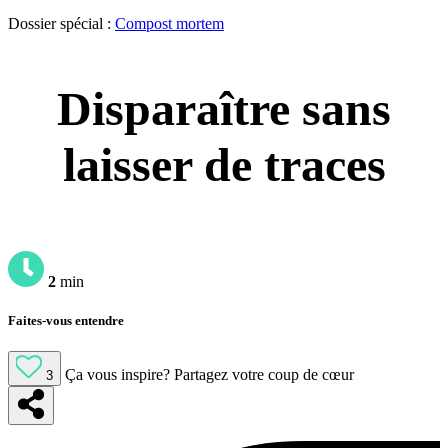
Dossier spécial :
Compost mortem
Disparaître sans
laisser de traces
2
min
Faites-vous entendre
Ça vous inspire?
Partagez votre coup de cœur
3