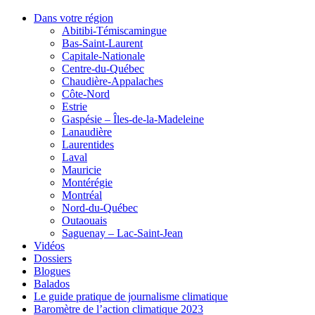
Dans votre région
Abitibi-Témiscamingue
Bas-Saint-Laurent
Capitale-Nationale
Centre-du-Québec
Chaudière-Appalaches
Côte-Nord
Estrie
Gaspésie – Îles-de-la-Madeleine
Lanaudière
Laurentides
Laval
Mauricie
Montérégie
Montréal
Nord-du-Québec
Outaouais
Saguenay – Lac-Saint-Jean
Vidéos
Dossiers
Blogues
Balados
Le guide pratique de journalisme climatique
Baromètre de l’action climatique 2023