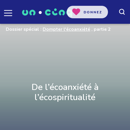
DONNEZ
Dossier spécial :
Dompter l'écoanxiété
, partie 2
De l’écoanxiété à
l’écospiritualité