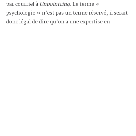
par courriel à
Unpointcinq
. Le terme «
psychologie » n’est pas un terme réservé, il serait
donc légal de dire qu’on a une expertise en
écopsychologie, mais il est illégal de se présenter
comme « écopsychologue » au Québec si l’on
n’est pas inscrit au tableau des membres. »