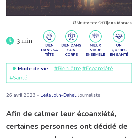
©Shutterstock/Tijana Moraca
3
min
BIEN
BIEN DANS
MIEUX
UN
DANS SA
SON
VIVRE
QUÉBEC
TÊTE
CORPS
ENSEMBLE
EN SANTÉ
Mode de vie
#Bien-être
#Écoanxiété
#Santé
26 avril 2023 -
Leïla Jolin-Dahel
, Journaliste
Afin de calmer leur écoanxiété,
certaines personnes ont décidé de