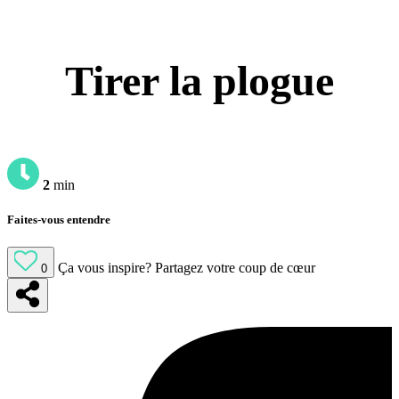
Tirer la plogue
2
min
Faites-vous entendre
Ça vous inspire?
Partagez votre coup de cœur
0