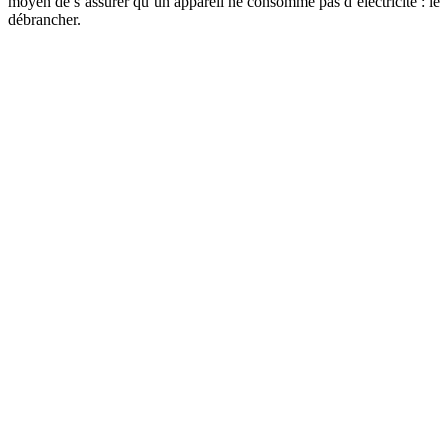
moyen de s’assurer qu’un appareil ne consomme pas d’électricité : le
débrancher.