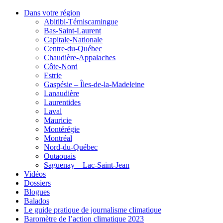
Dans votre région
Abitibi-Témiscamingue
Bas-Saint-Laurent
Capitale-Nationale
Centre-du-Québec
Chaudière-Appalaches
Côte-Nord
Estrie
Gaspésie – Îles-de-la-Madeleine
Lanaudière
Laurentides
Laval
Mauricie
Montérégie
Montréal
Nord-du-Québec
Outaouais
Saguenay – Lac-Saint-Jean
Vidéos
Dossiers
Blogues
Balados
Le guide pratique de journalisme climatique
Baromètre de l’action climatique 2023