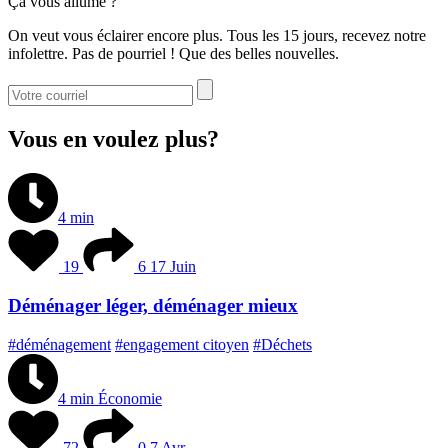
Ça vous allume ?
On veut vous éclairer encore plus. Tous les 15 jours, recevez notre
infolettre. Pas de pourriel ! Que des belles nouvelles.
Vous en voulez plus?
4 min
19
6
17 Juin
Déménager léger, déménager mieux
#déménagement
#engagement citoyen
#Déchets
4 min
Économie
72
0
7 Avr