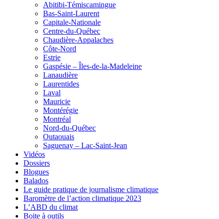
Abitibi-Témiscamingue
Bas-Saint-Laurent
Capitale-Nationale
Centre-du-Québec
Chaudière-Appalaches
Côte-Nord
Estrie
Gaspésie – Îles-de-la-Madeleine
Lanaudière
Laurentides
Laval
Mauricie
Montérégie
Montréal
Nord-du-Québec
Outaouais
Saguenay – Lac-Saint-Jean
Vidéos
Dossiers
Blogues
Balados
Le guide pratique de journalisme climatique
Baromètre de l’action climatique 2023
L’ABD du climat
Boite à outils