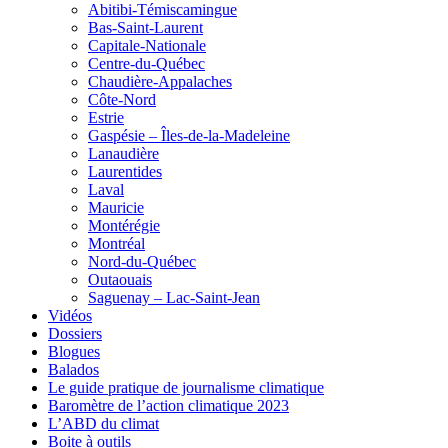
Abitibi-Témiscamingue
Bas-Saint-Laurent
Capitale-Nationale
Centre-du-Québec
Chaudière-Appalaches
Côte-Nord
Estrie
Gaspésie – Îles-de-la-Madeleine
Lanaudière
Laurentides
Laval
Mauricie
Montérégie
Montréal
Nord-du-Québec
Outaouais
Saguenay – Lac-Saint-Jean
Vidéos
Dossiers
Blogues
Balados
Le guide pratique de journalisme climatique
Baromètre de l’action climatique 2023
L’ABD du climat
Boite à outils