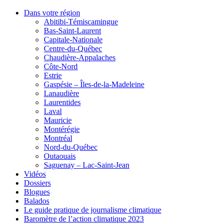
Dans votre région
Abitibi-Témiscamingue
Bas-Saint-Laurent
Capitale-Nationale
Centre-du-Québec
Chaudière-Appalaches
Côte-Nord
Estrie
Gaspésie – Îles-de-la-Madeleine
Lanaudière
Laurentides
Laval
Mauricie
Montérégie
Montréal
Nord-du-Québec
Outaouais
Saguenay – Lac-Saint-Jean
Vidéos
Dossiers
Blogues
Balados
Le guide pratique de journalisme climatique
Baromètre de l’action climatique 2023