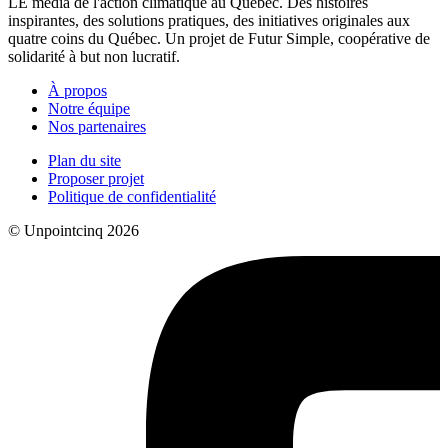
LE média de l'action climatique au Québec. Des histoires
inspirantes, des solutions pratiques, des initiatives originales aux
quatre coins du Québec. Un projet de Futur Simple, coopérative de
solidarité à but non lucratif.
À propos
Notre équipe
Nos partenaires
Plan du site
Proposer projet
Politique de confidentialité
© Unpointcinq 2026