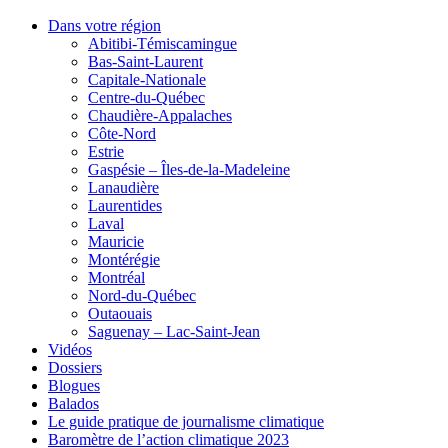
Dans votre région
Abitibi-Témiscamingue
Bas-Saint-Laurent
Capitale-Nationale
Centre-du-Québec
Chaudière-Appalaches
Côte-Nord
Estrie
Gaspésie – Îles-de-la-Madeleine
Lanaudière
Laurentides
Laval
Mauricie
Montérégie
Montréal
Nord-du-Québec
Outaouais
Saguenay – Lac-Saint-Jean
Vidéos
Dossiers
Blogues
Balados
Le guide pratique de journalisme climatique
Baromètre de l’action climatique 2023