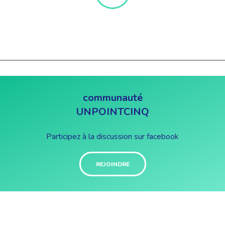
communauté
UNPOINTCINQ
Participez à la discussion sur facebook
REJOINDRE