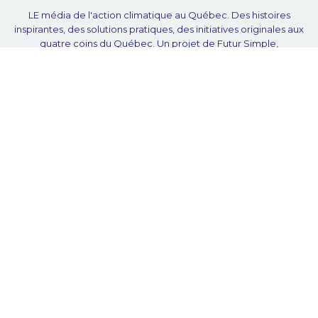
LE média de l'action climatique au Québec. Des histoires
inspirantes, des solutions pratiques, des initiatives originales aux
quatre coins du Québec. Un projet de Futur Simple,
coopérative de solidarité à but non lucratif.
À propos
Notre équipe
Nos partenaires
Plan du site
Proposer projet
Politique de confidentialité
© Unpointcinq 2026