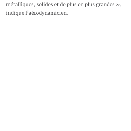
métalliques, solides et de plus en plus grandes »,
indique l’aérodynamicien.
Autre avantage : comme l’impression est
automatisée, le coût de la main-d’œuvre devient