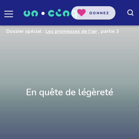
DONNEZ
Dossier spécial :
Les promesses de l'air
, partie 3
En quête de légèreté