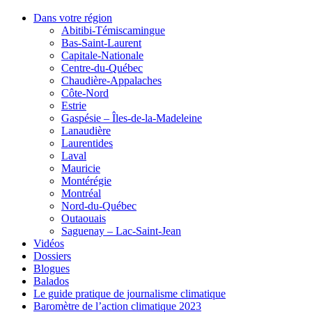
Dans votre région
Abitibi-Témiscamingue
Bas-Saint-Laurent
Capitale-Nationale
Centre-du-Québec
Chaudière-Appalaches
Côte-Nord
Estrie
Gaspésie – Îles-de-la-Madeleine
Lanaudière
Laurentides
Laval
Mauricie
Montérégie
Montréal
Nord-du-Québec
Outaouais
Saguenay – Lac-Saint-Jean
Vidéos
Dossiers
Blogues
Balados
Le guide pratique de journalisme climatique
Baromètre de l’action climatique 2023