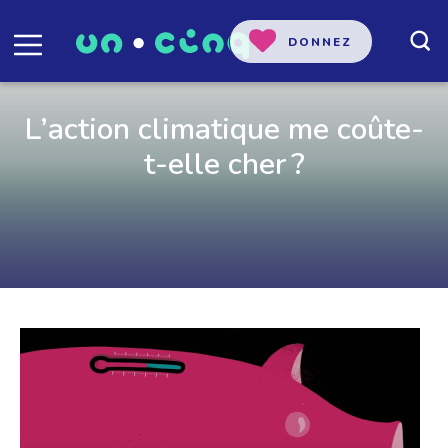
DONNEZ
L’action climatique me coûte-
t-elle cher ?