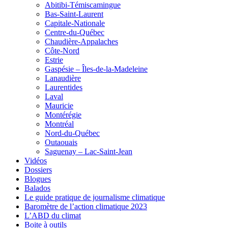
Abitibi-Témiscamingue
Bas-Saint-Laurent
Capitale-Nationale
Centre-du-Québec
Chaudière-Appalaches
Côte-Nord
Estrie
Gaspésie – Îles-de-la-Madeleine
Lanaudière
Laurentides
Laval
Mauricie
Montérégie
Montréal
Nord-du-Québec
Outaouais
Saguenay – Lac-Saint-Jean
Vidéos
Dossiers
Blogues
Balados
Le guide pratique de journalisme climatique
Baromètre de l’action climatique 2023
L’ABD du climat
Boite à outils